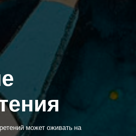
ие
тения
бретений может оживать на