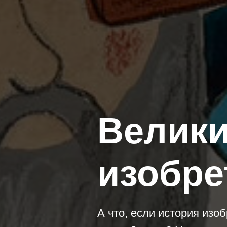
Велик
изобре
А что, если история изо